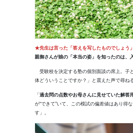
★先生は言った「答えを写したものでしょう
親御さんが娘の「本当の姿」を知ったのは、入
受験校を決定する塾の個別面談の席上。子ど
体どういうことですか？」と震えた声で尋ね
「
過去問の点数やお母さんに見せていた解答
が“できて”いて、この模試の偏差値はあり得
す」。