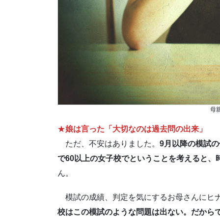
母
★
娘は言った「大切なのは過去問の出来」
ただ、不安はありました。
9月以降の模試の
で60以上の女子校でということを考えると、
ん。
模試の成績、判定を気にするお母さんにヒナ
校はこの模試のような問題は出ない。だから