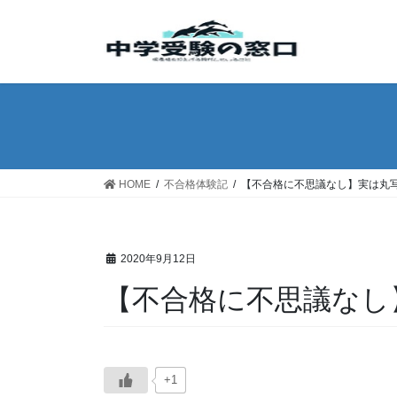
コ
ナ
ン
ビ
テ
ゲ
ン
ー
ツ
シ
へ
ョ
ス
ン
キ
に
ッ
移
HOME
不合格体験記
【不合格に不思議なし】実は丸
プ
動
2020年9月12日
【不合格に不思議なし
+1