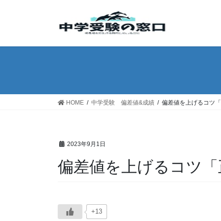
コ
ナ
ン
ビ
テ
ゲ
ン
ー
ツ
シ
へ
ョ
ス
ン
キ
に
ッ
移
HOME
中学受験 偏差値&成績
偏差値を上げるコツ「
プ
動
2023年9月1日
偏差値を上げるコツ「
+13