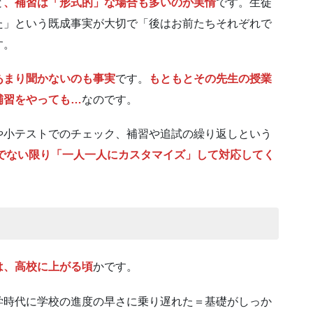
と
、補習は「形式的」な場合も多いのが実情
です。生徒
た」という既成事実が大切で「後はお前たちそれぞれで
す。
あまり聞かないのも事実
です。
もともとその先生の授業
補習をやっても…
なのです。
や小テストでのチェック、補習や追試の繰り返しという
校でない限り「一人一人にカスタマイズ」して対応してく
は、高校に上がる頃
かです。
学時代に学校の進度の早さに乗り遅れた＝基礎がしっか