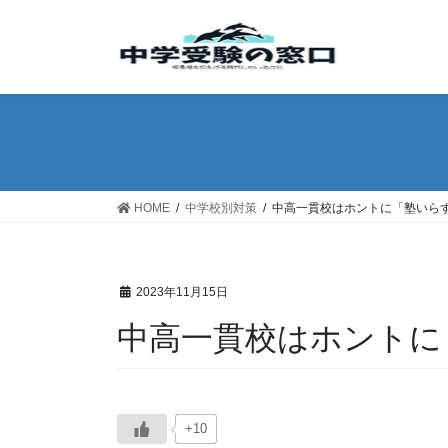
コ
ナ
ン
ビ
テ
ゲ
ン
ー
ツ
シ
へ
ョ
ス
ン
キ
に
ッ
移
HOME
中学校別対策
中高一貫校はホントに「塾いら
プ
動
2023年11月15日
中高一貫校はホントに
+10