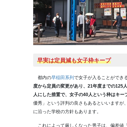
早実は定員減も女子枠キープ
都内の
早稲田系列
で女子が入ることができ
度から定員の変更があり、21年度までの125人
人にした措置で、女子の40人という枠はキー
優秀」という評判の良さもあるといいますが
に沿った学校の方針もあります。
これによって厳しくなった男子は、偏差値「5