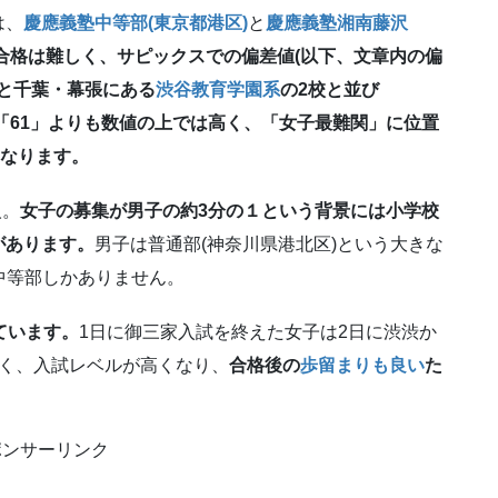
は、
慶應義塾中等部(東京都港区)
と
慶應義塾湘南藤沢
合格は難しく、サピックスでの偏差値(以下、文章内の偏
谷と千葉・幕張にある
渋谷教育学園系
の2校と並び
「61」よりも数値の上では高く、「女子最難関」に位置
くなります。
人。
女子の募集が男子の約3分の１という背景には小学校
があります。
男子は普通部(神奈川県港北区)という大きな
中等部しかありません。
ています。
1日に御三家入試を終えた女子は2日に渋渋か
多く、入試レベルが高くなり、
合格後の
歩留まりも良い
た
ポンサーリンク