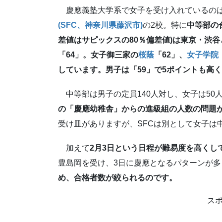
慶應義塾大学系で女子を受け入れているの
(SFC、神奈川県藤沢市)
の2校。特に
中等部の
差値はサピックスの80％偏差値)は東京・渋
「64」。女子御三家の
桜蔭
「62」、
女子学院
しています。男子は「59」で5ポイントも高
中等部は男子の定員140人対し、女子は50
の「慶應幼稚舎」からの進級組の人数の問題
受け皿がありますが、SFCは別として女子は
加えて
2月3日という日程が難易度を高くし
豊島岡を受け、3日に慶應となるパターンが
め、合格者数が絞られるのです。
ス