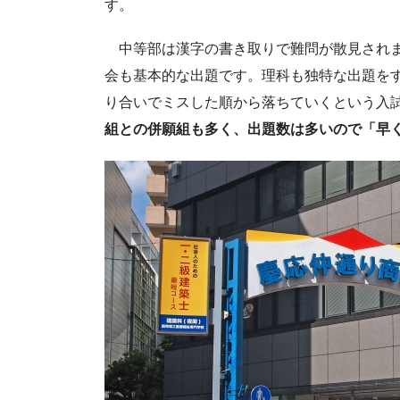
す。
中等部は漢字の書き取りで難問が散見されま
会も基本的な出題です。理科も独特な出題を
り合いでミスした順から落ちていくという入
組との併願組も多く、出題数は多いので「早