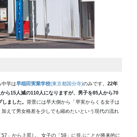
る中学は
早稲田実業学校
(東京都国分寺)
のみです。
22年
から15人減の110人になりますが、男子を85人から70
プしました。
背景には早大側から「早実からくる女子は
、加えて男女格差を少しでも縮めたいという現代の流れ
7」から上昇し、女子の「59」に並ぶことが将来的に