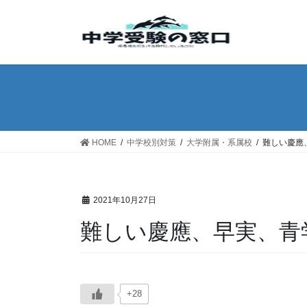
コ
ナ
ン
ビ
テ
ゲ
ン
ー
ツ
シ
へ
ョ
ス
ン
キ
に
ッ
移
HOME
中学校別対策
大学附属・系属校
難しい慶應
プ
動
2021年10月27日
難しい慶應、早実、青
+28