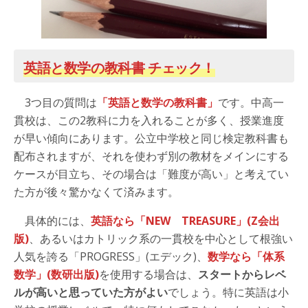
英語と数学の教科書 チェック！
3つ目の質問は
「英語と数学の教科書」
です。中高一
貫校は、この2教科に力を入れることが多く、授業進度
が早い傾向にあります。公立中学校と同じ検定教科書も
配布されますが、それを使わず別の教材をメインにする
ケースが目立ち、その場合は「難度が高い」と考えてい
た方が後々驚かなくて済みます。
具体的には、
英語なら「NEW TREASURE」(Z会出
版)
、あるいはカトリック系の一貫校を中心として根強い
人気を誇る「PROGRESS」(エデック)、
数学なら「体系
数学」(数研出版)
を使用する場合は、
スタートからレベ
ルが高いと思っていた方がよい
でしょう。特に英語は小