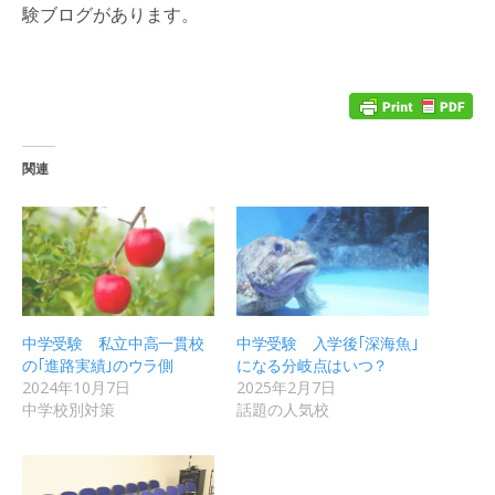
験ブログがあります。
関連
中学受験 私立中高一貫校
中学受験 入学後｢深海魚｣
の｢進路実績｣のウラ側
になる分岐点はいつ？
2024年10月7日
2025年2月7日
中学校別対策
話題の人気校