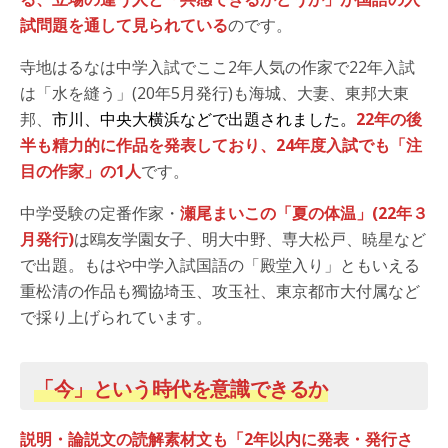
試問題を通して見られている
のです。
寺地はるなは中学入試でここ2年人気の作家で22年入試
は「水を縫う」(20年5月発行)も海城、大妻、東邦大東
邦、
市川、中央大横浜などで出題されました。
22年の後
半も精力的に作品を発表しており、24年度入試でも「注
目の作家」の1人
です。
中学受験の定番作家・
瀬尾まいこの「夏の体温」(22年３
月発行)
は鴎友学園女子、明大中野、専大松戸、暁星など
で出題。もはや中学入試国語の「殿堂入り」ともいえる
重松清の作品も獨協埼玉、攻玉社、東京都市大付属など
で採り上げられています。
「今」という時代を意識できるか
説明・論説文の読解素材文も「2年以内に発表・発行さ