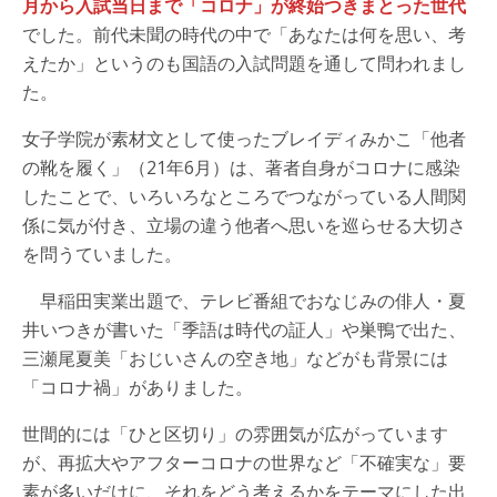
月から入試当日まで「コロナ」が終始つきまとった世代
でした。前代未聞の時代の中で「あなたは何を思い、考
えたか」というのも国語の入試問題を通して問われまし
た。
女子学院が素材文として使ったブレイディみかこ「他者
の靴を履く」（21年6月）は、著者自身がコロナに感染
したことで、いろいろなところでつながっている人間関
係に気が付き、立場の違う他者へ思いを巡らせる大切さ
を問うていました。
早稲田実業出題で、テレビ番組でおなじみの俳人・夏
井いつきが書いた「季語は時代の証人」や巣鴨で出た、
三瀬尾夏美「おじいさんの空き地」などがも背景には
「コロナ禍」がありました。
世間的には「ひと区切り」の雰囲気が広がっています
が、再拡大やアフターコロナの世界など「不確実な」要
素が多いだけに、それをどう考えるかをテーマにした出