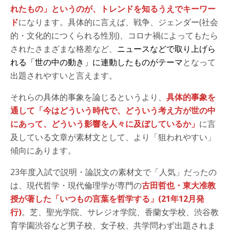
れたもの」というのが、トレンドを知るうえでキーワー
ド
になります。具体的に言えば、戦争、ジェンダー(社会
的・文化的につくられる性別)、コロナ禍によってもたら
されたさまざまな格差など、
ニュースなどで取り上げら
れる「世の中の動き」に連動したものがテーマ
となって
出題されやすいと言えます。
それらの具体的事象を論じるというより、
具体的事象を
通して「今はどういう時代で、どういう考え方が世の中
にあって、どういう影響を人々に及ぼしているか」
に言
及している文章が素材文として、より「狙われやすい」
傾向にあります。
23年度入試で説明・論説文の素材文で「人気」だったの
は、現代哲学・現代倫理学が専門の
古田哲也・東大准教
授が著した「いつもの言葉を哲学する」(21年12月発
行)
。芝、聖光学院、サレジオ学院、香蘭女学校、渋谷教
育学園渋谷など男子校、女子校、共学問わず出題されま