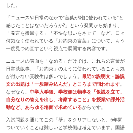
した。
「ニュースや日常のなかで“言葉が雑に使われている”と
感じたことはないだろうか?」という疑問から始まり、
「発言を撤回する」「不快な思いをさせて」など、日々
何気なく使われている「お約束の言葉」について、もう
一度見つめ直すという視点で展開する内容です。
ニュースの表面を「なめる」だけでは、これらの言葉が
日常茶飯事、「お約束」のように使われていることも気
が付かない受験生は多いでしょう。
最近の説明文・論説
文の出題は「一歩踏み込んだ」ところまで問われます
。
なぜなら、
中学入学後、学校側は物事を「仮説を立て、
自分なりの答えを出し、考察すること」を授業や課外活
動など、あらゆる場面で求めている
からです。
入試問題を通じてこの「壁」をクリアしないと、6年間
ついていくことは難しいと学校側は考えています。国語