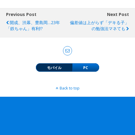
Previous Post
Next Post
開成、渋幕、豊島岡…23年
偏差値は上がらず「デキる子」
「鉄ちゃん」有利!?
の勉強法マネても
モバイル
PC
Back to top