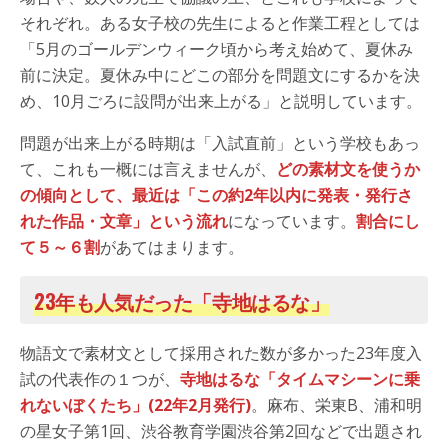
それぞれ。ある女子校の先生によると作業工程としては
「5月のゴールデンウィーク頃から考え始めて、夏休み
前に決定。夏休み中にどこの部分を問題文にするかを決
め、10月ごろに設問が出来上がる」と説明しています。
問題が出来上がる時期は「入試直前」という学校もあっ
て、これも一概には言えませんが、
どの素材文を使うか
の傾向として、最近は「この約2年以内に発表・発行さ
れた作品・文章」という流れ
になっています。
割合にし
て５～６割
があてはまります。
23年も人気だった「寺地はるな」
物語文で素材文として採用された数が多かった23年度入
試の代表作の１つが、
寺地はるな「タイムマシーンに乗
れないぼくたち」(22年2月発行)
。麻布、栄東B、浦和明
の星女子第1回、渋谷教育学園渋谷第2回などで出題され