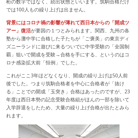
桁の数字ではなく、続出状態といいます。筑駒合格だけ
では100人もの繰り上げは出ません。
背景にはコロナ禍の影響が薄れて西日本からの「開成ツ
アー」復活
が要因の１つとみられます。関西、九州の各
塾から灘中学に合格した子たちが「ご褒美」の東京ディ
ズニーランドに遊びに来るついでに中学受験の「全国制
覇」狙いで開成を受験→合格を手にする、というのはコ
ロナ感染拡大前「恒例」でした。
これがここ3年ほどなくなり、開成の繰り上げは50人前
後でした。つまり筑駒合格者を中心に合格者が「抜け
る」ことでの開成「玉突き」合格はあったのですが、23
年度は西日本勢の記念受験合格組がほんの一部を除いて
入学辞退をしたため、大量の繰り上げ合格が出たとみら
れます。