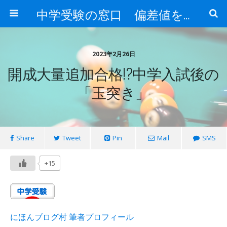
中学受験の窓口 偏差値を上げる勉強法
2023年2月26日
開成大量追加合格!?中学入試後の
「玉突き」
Share
Tweet
Pin
Mail
SMS
+15
にほんブログ村 筆者プロフィール