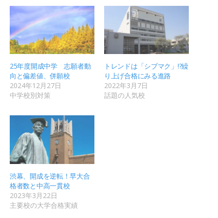
25年度開成中学 志願者動
トレンドは「シブマク」!?繰
向と偏差値、併願校
り上げ合格にみる進路
2024年12月27日
2022年3月7日
中学校別対策
話題の人気校
渋幕、開成を逆転！早大合
格者数と中高一貫校
2023年3月22日
主要校の大学合格実績