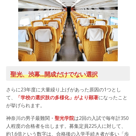
聖光、渋幕…開成だけでない選択
さらに23年度に大量繰り上げがあった原因の1つとし
て、
「学校の選択肢の多様化」がより顕著
になったこと
が挙げられます。
神奈川の男子最難関・
聖光学院
は2回の入試で毎年計350
人程度の合格者を出します。募集定員225人に対して、
約1.6倍という数字は、合格後の入学手続き者が多い「歩