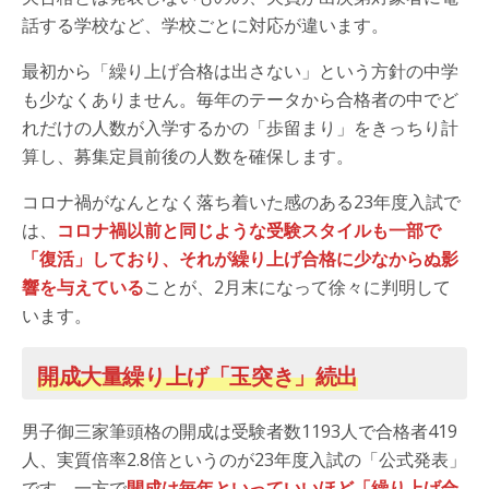
話する学校など、学校ごとに対応が違います。
最初から「繰り上げ合格は出さない」という方針の中学
も少なくありません。毎年のテータから合格者の中でど
れだけの人数が入学するかの「歩留まり」をきっちり計
算し、募集定員前後の人数を確保します。
コロナ禍がなんとなく落ち着いた感のある23年度入試で
は、
コロナ禍以前と同じような受験スタイルも一部で
「復活」しており、それが繰り上げ合格に少なからぬ影
響を与えている
ことが、2月末になって徐々に判明して
います。
開成大量繰り上げ「玉突き」続出
男子御三家筆頭格の開成は受験者数1193人で合格者419
人、実質倍率2.8倍というのが23年度入試の「公式発表」
です。一方で
開成は毎年といっていいほど「繰り上げ合