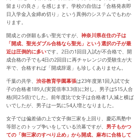
留まりの良さ」を感じます。学校の自信は「合格発表即
日入学金入金締め切り」という異例のシステムでもわか
ります。
開成との併願も多い聖光ですが、
神奈川県在住の子は
「開成、聖光ダブル合格なら聖光」という選択の子が最
近は圧倒的に多い
です。2日の1回目入試が不合格で、開
成合格の子でも4日の2回目に再チャレンジの受験生が大
半で、合格すれば「開成辞退」も珍しくありません。
千葉の共学、
渋谷教育学園幕張
は23年度第1回入試で女
子の合格者189人(実質倍率3.3倍)に対し、男子は515人合
格(同2.5倍)でした。前年度比で女子は合格者1人減と横ば
いでしたが、男子は一気に54人増となりました。
女子では偏差値の上で女子御三家を上回り、慶応馬塾中
等部とのトップ争いをしている渋幕ですが、
男子もかつ
ての「御三家のすべり止め」から開成、麻布に合格して