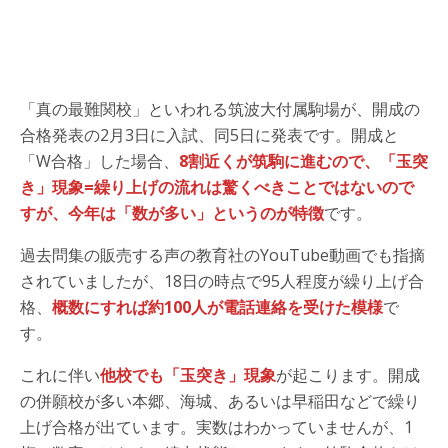
「真の最難関校」といわれる筑波大付属駒場が、開成の
合格発表の2月3日に入試、同5日に発表です。開成と
「W合格」した場合、
8割近くが筑駒に進むので、「玉突
き」現象=繰り上げの流れは驚くべきことではないので
すが、今年は「数が多い」というのが特徴
です。
過去問集の販売する声の教育社のYouTube動画でも指摘
されていましたが、18日の時点で95人程度が繰り上げ合
格、
概数にすれば約100人が電話連絡を受けた模様
で
す。
これに伴い
他校でも「玉突き」現象
が起こります。開成
の併願校が多い本郷、海城、あるいは早稲田などで繰り
上げ合格が出ています。実数はわかっていませんが、1