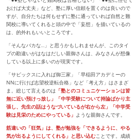
おけば大丈夫」など、塾に厚い信頼を置くのは良いので
すが、自分たちは何もせずに塾に通っていれば自然と難
関校に導いてくれると頭の中で「妄想」を描いているの
は、的外れもいいところです。
「そんなバカな…」と思うかもしれませんが、このタイ
プの勘違いがはなはだしい親御さんは、みなさんが想像
している以上に多いのが現実です。
「サピックスに入れば御三家」「早稲田アカデミーの
NNに行けば志望校逆転合格」など「考え方」はさまざ
ま。総じて言えるのは
「塾とのコミュニケーションは皆
無に近い預けっ放し」「中学受験について持論ばかり主
張し、先生の話はうなづいているが右から左」「中学受
験は見栄のためにやっている」
ような親御さんです。
筋違いの「狂気」は、塾が勉強を「できるように、やる
気が出るようにしてくれる」と思い込む
ことです。成績