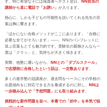
す。特に有望な子には保護者へテスト翌日、
NN担当の
講師から直に電話で「お誘い」
が入ります。
熱心に、しかも子どもの可能性を説いてくれる先生の言
葉は胸に響きます。
「ほかにない合格メソッドがここにあります」「合格に
必要な全てがそろいます」――。NNのパンフレットに
並ぶ言葉もとても魅力的です。受験生の親御さんなら一
度は「クラッ」と、気持ちが大きく傾きます。
実際、他塾に通いながら、
NNとの「ダブルスクール」
で志望校に合格したという話は、一定数あります
。
多くの進学塾の冠講座が、過去問をベースにその学校の
出題傾向をに対応できる力を養成するのに対し、
NNは
一歩踏み込んで「予想問題」にも取り組みます
。
挑戦的な新作問題を並べ、本番での「的中」を本気で狙