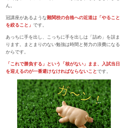
ん。
冠講座があるような
難関校の合格への近道は「やること
を絞ること」
です。
あっちに手を出し、こっちに手を出しは「詰め」を誤ま
ります。まとまりのない勉強は時間と努力の浪費になる
からです。
「これで勝負する」という「核がない」まま、入試当日
を迎えるのが一番避けなければならないこと
です。