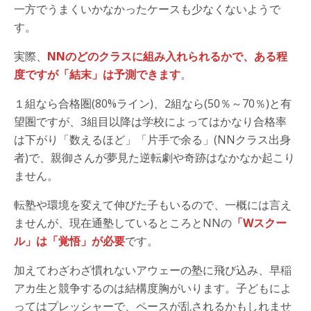
一方でうまくいかなかったケースも少なくないようで
す。
実際、
NNのどのクラスに組み入れられるかで、ある程
度ですが「結末」は予測できます
。
１組なら合格圏(80%ライン)、2組なら(50％～70％)と有
望圏ですが、3組目以降は学校によってはかなり合格率
は下がり「数えるほど」「片手で余る」(NNクラス出身
者)で、親御さんが夢見た逆転劇や奇跡はなかなか起こり
ません。
転塾や環境を変えて伸びた子もいるので、一概には言え
ませんが、現在通塾しているところとNNの
「Wスクー
ル」は「覚悟」が必要
です。
加えてわざわざ慣れないアウェーの塾に飛び込み、早稲
アカ生と競争するのは結構度胸がいります。子どもによ
ってはプレッシャーで、ペースが乱されるかもしれませ