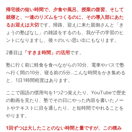
帰宅後の短い時間で、夕食や風呂、授業の復習、そして
就寝と、一連のリズムをつくるのに、その導入部にあた
るお迎えは大切
です。帰路、迎えに来た親御さんと「き
ょうの塾ばなし」の雑談をするのも、我が子の学習のヒ
ントになりますし、後々のいい思い出にもなります。
2番目は
「すきま時間」の活用
です。
塾に行く前に軽食を食べながらの10分、電車やバスで塾
へ行く間の10分、寝る前の5分…こんな時間をかき集める
と、1日1時間程度はあります。
ここで国語の慣用句を1つ2つ覚えたり、YouTubeで歴史
の動画を見たり、塾でその日にやった内容を書いたノー
トやテキストに目を通したり、と短時間でやれることを
やります。
1回ずつは大したことのない時間と量ですが、この積み