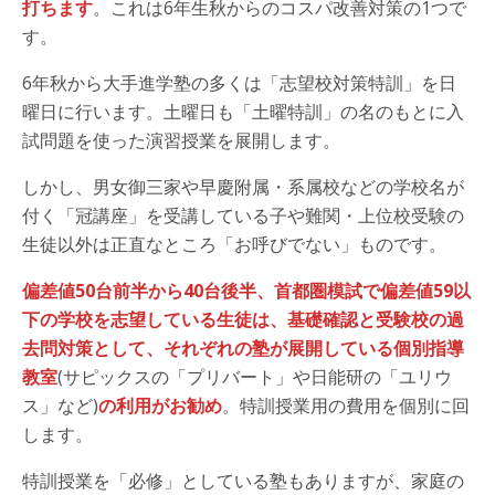
打ちます
。これは6年生秋からのコスパ改善対策の1つで
す。
6年秋から大手進学塾の多くは「志望校対策特訓」を日
曜日に行います。土曜日も「土曜特訓」の名のもとに入
試問題を使った演習授業を展開します。
しかし、男女御三家や早慶附属・系属校などの学校名が
付く「冠講座」を受講している子や難関・上位校受験の
生徒以外は正直なところ「お呼びでない」ものです。
偏差値50台前半から40台後半、首都圏模試で偏差値59以
下の学校を志望している生徒は、基礎確認と受験校の過
去問対策として、それぞれの塾が展開している個別指導
教室
(サピックスの「プリバート」や日能研の「ユリウ
ス」など)
の利用がお勧め
。特訓授業用の費用を個別に回
します。
特訓授業を「必修」としている塾もありますが、家庭の