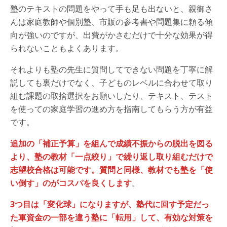
塾のテキストの問題をやって手も足も出ないと、親御さ
んは家庭教師や個別塾、市販の参考書や問題集に頼る傾
向が強いのですが、出費がかさむだけで十分な効果が得
られないこともよくあります。
それよりも塾の先生に質問してできない問題を丁寧に解
説しても裏だけでなく、子どものレベルに合わせて取り
組む課題の取捨選択をお願いしたり、テキスト、テスト
を使っての家庭学習の進め方を指南してもらう方が有益
です。
追加の「補正予算」を組んで成績不振からの脱出を図る
より、塾の教材「一点絞り」で繰り返し取り組むだけで
志望校合格は可能です。質問と同様、教材でも塾を「使
い倒す」のがコスパを良くします
。
3つ目は「変化球」になりますが、塾代に回す予定だっ
た軍資金の一部を違う塾に「転用」して、有効な対策を