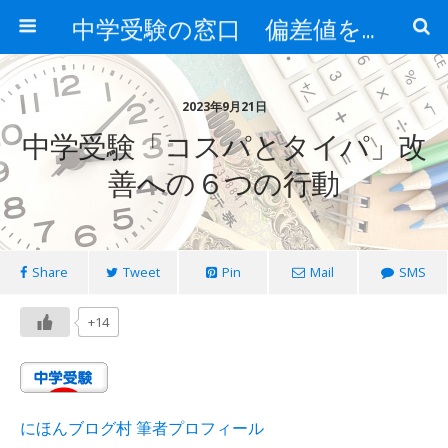
中学受験の窓口 偏差値を上げる勉強法
2023年9月21日
中学受験「コスパとタイパ」改
善への６つの行動
Share
Tweet
Pin
Mail
SMS
+14
にほんブログ村 筆者プロフィール