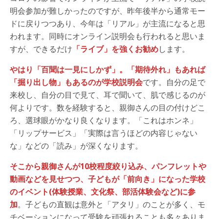
明会参加が難しかったのですが、昨年後半から通常モー
ドに戻りつつあり、今年は「リアル」が主流になると思
われます。同時にオンライン説明会も行われると思いま
すが、できるだけ
「ライブ」を強くお勧め
します。
やはり「百聞は一見にしかず」。「期待外れ」もあれば
「掘り出し物」もあるのが学校説明会
です。自分の足で
来校し、自分の目で見て、耳で聞いて、肌で感じるのが
何よりです。数を経験すると、親御さんの目の付けどこ
ろ、選球眼がかなり良くなります。「これはホンネ」
「リップサービス」「実際は言うほどの内容じゃない
な」などの「読み」が深くなります。
そこから親御さんが10校程度絞り込み、パンフレットや
動画などを見せつつ、子どもが「前向き」になった学校
のイベント(体験授業、文化祭、部活体験会など)に参
加
。子どもの直観は意外と「アタリ」のことが多く、モ
チベーションになって受験を頑張れることも多々ありま