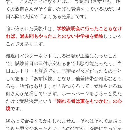
す。「こんなことになるとは…」言葉に出さずとも、多
くの親御さんがそう言いたげな表情をしているのが、4
日以降の入試で「よくある光景」です。
追い込まれた受験生は、
学校説明会に行ったこともなけ
れば、過去問もやったことのない中学校を受験
している
ことさえあります。
最近はインターネットによる出願が主流になったこと
で、試験前日の日付が変わるまで出願可能だったり、当
日エントリーも普通です。志望校がダメだった次の手と
して急きょ「あす試験」となり、偏差値帯が相応なとこ
ろを、語弊はありますが「みつくろって」受験させる親
御さんが急増しています。ホームページをさらっと見た
だけで受験決定という
「溺れる者は藁をもつかむ」の心
境
です。
縁あって合格するかもしれません。それはそれで頑張っ
てきた甲斐があったというものですが、冷静になってそ