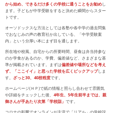
から始め、
できるだけ多く
の学校に通うことをお勧め
し
ます。子どもが中学受験をすると決めた瞬間からスター
トです。
オーソドックスな方法としては各塾や各中学の過去問集
でおなじみの声の教育社か出している、「中学受験案
内」という分厚い本にまず目を通します。
所在地や校風、自宅からの所要時間、昼食は弁当持参な
のか学食があるのか、学費、偏差値など、さまざまな基
準が掲載されています。まずは
偏差値や場所などを考え
ず、「ここイイ」と思った学校を広くピックアップ
しま
す。
ざっと30、40校程度
です。
ホームページ(ＨＰ)で紙の情報と照らし合わせて雰囲気
や詳細をチェックした後、
4年生、5年生前半までは、親
御さんが手あたり次第「学校詣」
です。
コロナの影響でオンラインが主流で「リアル」の学校説