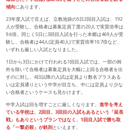
傾向
にあります。
23年度入試で言えば、立教池袋の5日2回目入試は、192
人が受験し、合格者は募集定員丁度の20人で実質倍率は
9.6倍。同じく5日に3回目入試を行った本郷は469人が受
験し、合格者は44人(定員40人)で実質倍率10.7倍など、
いずれも厳しい入試となりました。
1日から3日にかけて行われる1回目入試では、一部の例
外を除いて合格者は募集定員を大幅に上回る合格者を出
すのに対し、4日以降の入試は定員より数名プラスある
いは定員通りという中学が目立ち、中には定員より少な
い合格者というケースも見かけます。
中学入試は回を増すごとに厳しくなります。
進学を考え
ている学校は、2回目、3回目の入試もあるという「延長
戦」もありというプランではなく、1回目入試で勝ち取
る「一撃必殺」が鉄則
といえます。