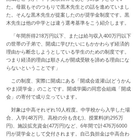
た。母親もそのつもりで黒木先生との話を進めていまし
た。そんな黒木先生が提案したのが奨学金制度です。黒
木先生は他の中学とは違う選考基準をこう紹介します。
「年間所得218万円以下、または給与収入400万円以下
の世帯の子弟で、開成に学びたいにもかかわらず経済的
理由から断念しようとしている学生のための制度です。
つまり経済的理由は順さんが開成受験を諦める理由にな
らないということです」
この制度、実際に開成にある「開成会道灌山(どうかん
やま)奨学金」のことです。開成学園の同窓会組織「開成
会」の寄付で成り立っています。
対象は中高それぞれ10人程度。中学校から入学した場
合、入学(48万円、高校の分も含む)、授業料(約295万
円)、施設拡充資金(47万円)など、6年間で計476万6000
円が奨学金として交付されます。自己負担金は中高合わ