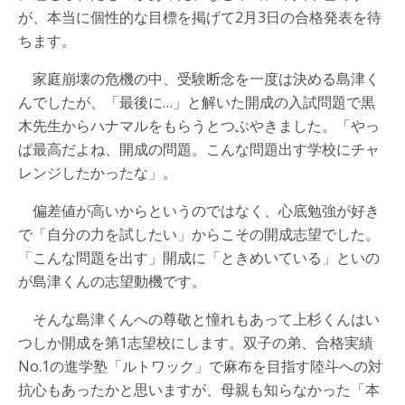
が、本当に個性的な目標を掲げて2月3日の合格発表を待
ちます。
家庭崩壊の危機の中、受験断念を一度は決める島津く
んでしたが、「最後に…」と解いた開成の入試問題で黒
木先生からハナマルをもらうとつぶやきました。「やっ
ぱ最高だよね、開成の問題。こんな問題出す学校にチャ
レンジしたかったな」。
偏差値が高いからというのではなく、心底勉強が好き
で「自分の力を試したい」からこその開成志望でした。
「こんな問題を出す」開成に「ときめいている」といの
が島津くんの志望動機です。
そんな島津くんへの尊敬と憧れもあって上杉くんはい
つしか開成を第1志望校にします。双子の弟、合格実績
No.1の進学塾「ルトワック」で麻布を目指す陸斗への対
抗心もあったかと思いますが、母親も知らなかった「本