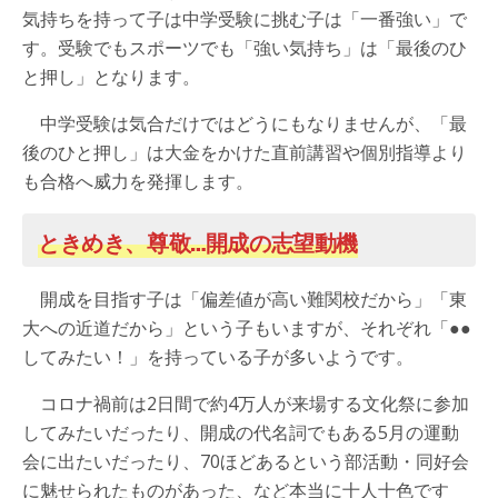
気持ちを持って子は中学受験に挑む子は「一番強い」で
す。受験でもスポーツでも「強い気持ち」は「最後のひ
と押し」となります。
中学受験は気合だけではどうにもなりませんが、「最
後のひと押し」は大金をかけた直前講習や個別指導より
も合格へ威力を発揮します。
ときめき、尊敬…開成の志望動機
開成を目指す子は「偏差値が高い難関校だから」「東
大への近道だから」という子もいますが、それぞれ「●●
してみたい！」を持っている子が多いようです。
コロナ禍前は2日間で約4万人が来場する文化祭に参加
してみたいだったり、開成の代名詞でもある5月の運動
会に出たいだったり、70ほどあるという部活動・同好会
に魅せられたものがあった、など本当に十人十色です