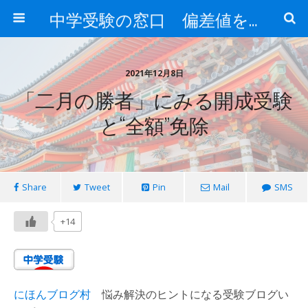
中学受験の窓口 偏差値を上げる勉強法
2021年12月8日
「二月の勝者」にみる開成受験
と“全額”免除
Share
Tweet
Pin
Mail
SMS
+14
にほんブログ村
悩み解決のヒントになる受験ブログい