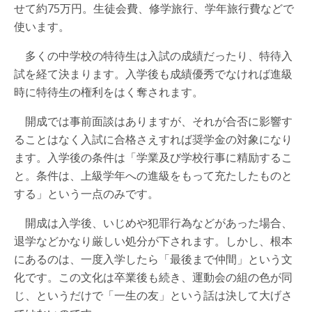
せて約75万円。生徒会費、修学旅行、学年旅行費などで
使います。
多くの中学校の特待生は入試の成績だったり、特待入
試を経て決まります。入学後も成績優秀でなければ進級
時に特待生の権利をはく奪されます。
開成では事前面談はありますが、それが合否に影響す
ることはなく入試に合格さえすれば奨学金の対象になり
ます。入学後の条件は「学業及び学校行事に精励するこ
と。条件は、上級学年への進級をもって充たしたものと
する」という一点のみです。
開成は入学後、いじめや犯罪行為などがあった場合、
退学などかなり厳しい処分が下されます。しかし、根本
にあるのは、一度入学したら「最後まで仲間」という文
化です。この文化は卒業後も続き、運動会の組の色が同
じ、というだけで「一生の友」という話は決して大げさ