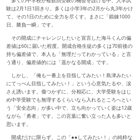
多くの中学校が複数回受験の機会を設ける中、入学試
験は2月1日1回きり。多くは小学3年の2月から丸3年かけ
て、その1日のために全力を尽くす。まさに「鍛錬1000
日、勝負一瞬」です。
その開成にチャレンジしたいと宣言した海斗くんの偏
差値は60に届いた程度。開成合格生徒の多くは70前後の
持ち偏差値で、本人も「無理だってわかっている」と言
う通り、偏差値的には「遥かなる開成」です。
しかし、「俺も一番上を目指してみたい！島津みたい
にてっぺん目指してみたい！」という心意気たるや、涙
さえ誘います。傷つかずに、分相応に、大学受験をはじ
め中学受験でも無理するくらいなら入れるところへとい
う「安全志向」が多い中で、立ち向かっていく姿は12歳
ながら「勇者」です。この言葉に奮い立った人も多いと
思います。
開成だけに限らず、この「●●してみたい！」の純粋な