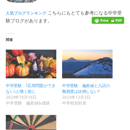
こちらにもとても参考になる中学受
人気ブログランキング
験ブログがあります。
関連
中学受験 ｢応用問題ができ
中学受験 偏差値と入試の
ない｣と嘆く前に
難易度は比例しない?
2024年10月16日
2023年12月3日
中学受験 偏差値&成績
中学校別対策