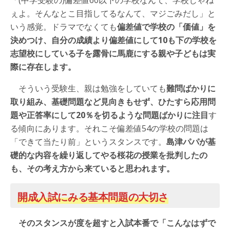
ぇよ。そんなとこ目指してるなんて、マジごみだし」と
いう感覚。ドラマでなくても
偏差値で学校の「価値」を
決めつけ、自分の成績より偏差値にして10も下の学校を
志望校にしている子を露骨に馬鹿にする親や子どもは実
際に存在します。
そういう受験生、親は勉強をしていても
難問ばかりに
取り組み、基礎問題など見向きもせず、ひたすら応用問
題や正答率にして20％を切るような問題ばかりに注目
す
る傾向にあります。それこそ偏差値54の学校の問題は
「できて当たり前」というスタンスです。
島津パパが基
礎的な内容を繰り返してやる桜花の授業を批判したの
も、その考え方から来ていると思われます。
開成入試にみる基本問題の大切さ
そのスタンスが度を超すと入試本番で「こんなはずで