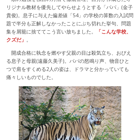
リジナル教材を優先してやらせようとする「パパ」(金子
貴俊)。息子に与えた偏差値「54」の学校の算数の入試問
題で半分も正解しなかったことにぶち切れた挙句、問題
集を屑籠に捨ててこう言い放ちました。
「こんな学校、
クズだ」
。
開成合格に執念を燃やす父親の目は殺気立ち、おびえ
る息子と母親(遠藤久美子)。パパの怒鳴り声、物音ひと
つで肩をすくめる2人の姿は、ドラマと分かっていても
痛々しいものでした。