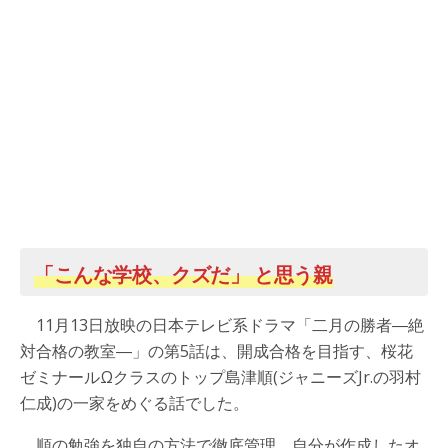
「こんな学校、クズだ」 と思う親
11月13日放映の日本テレビ系ドラマ「二月の勝者―絶
対合格の教室―」の第5話は、開成合格を目指す、桜花
ゼミナールΩクラスのトップ島津順(ジャニーズJr.の羽村
仁成)の一家をめぐる話でした。
順の勉強を独自の方法で徹底管理、自分が作成したオ