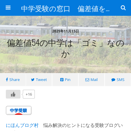
中学受験の窓口 偏差値を上げる勉強法
2021年11月15日
偏差値54の中学は「ゴミ」なの
か
Share
Tweet
Pin
Mail
SMS
+16
にほんブログ村
悩み解決のヒントになる受験ブログい