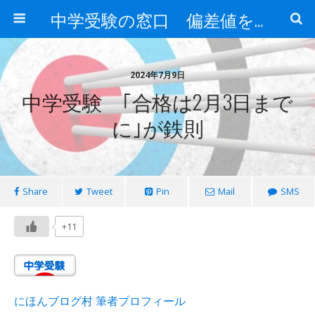
中学受験の窓口 偏差値を上げる勉強法
2024年7月9日
中学受験 ｢合格は2月3日まで
に｣が鉄則
Share
Tweet
Pin
Mail
SMS
+11
にほんブログ村 筆者プロフィール