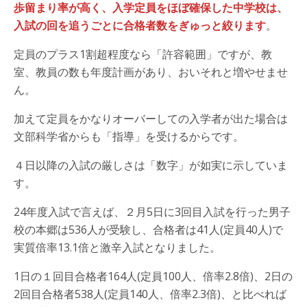
歩留まり率が高く、入学定員をほぼ確保した中学校は、
入試の回を追うごとに合格者数をぎゅっと絞ります
。
定員のプラス1割超程度なら「許容範囲」ですが、教
室、教員の数も年度計画があり、おいそれと増やせませ
ん。
加えて定員をかなりオーバーしての入学者が出た場合は
文部科学省からも「指導」を受けるからです。
４日以降の入試の厳しさは「数字」が如実に示していま
す。
24年度入試で言えば、２月5日に3回目入試を行った男子
校の本郷は536人が受験し、合格者は41人(定員40人)で
実質倍率13.1倍と激辛入試となりました。
1日の１回目合格者164人(定員100人、倍率2.8倍)、2日の
2回目合格者538人(定員140人、倍率2.3倍)、と比べれば