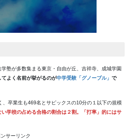
進学塾が多数集まる東京・自由が丘、吉祥寺、成城学園
してよく名前が挙がるのが
中学受験「グノーブル」
で
、卒業生も469名とサピックスの10分の１以下の規模
ない学校の占める合格の割合は２割。「打率」的にはサ
ポンサーリンク