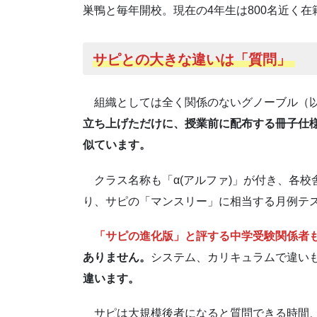
巣鴨と毎年開校。現在の4年生は800名近く
サピとの大きな違いは「質問」
組織としては全く関係のないグノーブル（以
立ち上げただけに、授業前に配布する冊子仕
似ています。
クラス名称も「α(アルファ)」が付き、各校
り、サピの「マンスリー」に相当する月例テ
「サピの進化版」と評する中学受験関係者
ありません。
システム、カリキュラムで違い
違います。
サピは大規模後者になると質問できる時間、