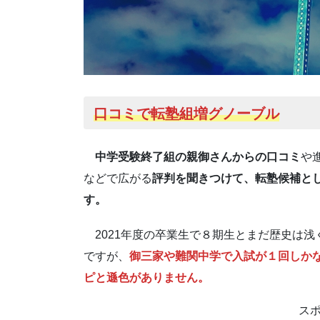
口コミで転塾組増
グノーブル
中学受験終了組の親御さんからの口コミ
や
などで広がる
評判を聞きつけて、転塾候補と
す。
2021年度の卒業生で８期生とまだ歴史は浅く
ですが、
御三家や難関中学で入試が１回しか
ピと遜色がありません。
ス