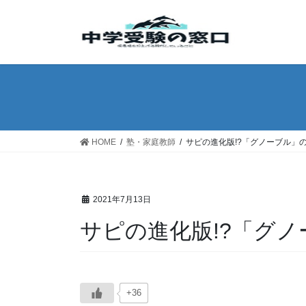
コ
ナ
ン
ビ
テ
ゲ
ン
ー
ツ
シ
へ
ョ
ス
ン
キ
に
ッ
移
HOME
塾・家庭教師
サピの進化版!?「グノーブル」
プ
動
2021年7月13日
サピの進化版!?「グ
+36