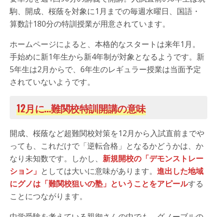
駒、開成、桜蔭を対象に1月までの毎週水曜日、国語・
算数計180分の特訓授業が用意されています。
ホームページによると、本格的なスタートは来年1月。
手始めに新1年生から新4年制が対象となるようです。新
5年生は2月からで、6年生のレギュラー授業は当面予定
されていないようです。
12月に…難関校特訓開講の意味
開成、桜蔭など超難関校対策を12月から入試直前までや
っても、これだけで「逆転合格」となるかどうかは、か
なり未知数です。しかし、
新規開校の「デモンストレー
ション」
としては大いに意味があります。
進出した地域
にグノは「難関校狙いの塾」ということをアピール
する
ことにつながります。
中学受験を考えている親御さんの中でも、グノーブルの