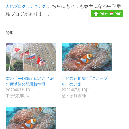
こちらにもとても参考になる中学受
人気ブログランキング
験ブログがあります。
関連
次の「●●国際」はどこ？24
サピの進化版!?「グノーブ
年度以降の新設校情報
ル」のいま
2023年3月13日
2021年7月13日
中学校別対策
塾・家庭教師