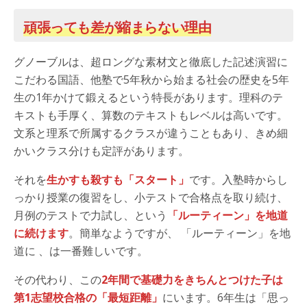
頑張っても差が縮まらない理由
グノーブルは、超ロングな素材文と徹底した記述演習に
こだわる国語、他塾で5年秋から始まる社会の歴史を5年
生の1年かけて鍛えるという特長があります。理科のテ
キストも手厚く、算数のテキストもレベルは高いです。
文系と理系で所属するクラスが違うこともあり、きめ細
かいクラス分けも定評があります。
それを
生かすも殺すも「スタート」
です。入塾時からし
っかり授業の復習をし、小テストで合格点を取り続け、
月例のテストで力試し、という
「ルーティーン」を地道
に続けます
。簡単なようですが、 「ルーティーン」を地
道に 、は一番難しいです。
その代わり、この
2年間で基礎力をきちんとつけた子は
第1志望校合格の「最短距離」
にいます。6年生は「思っ