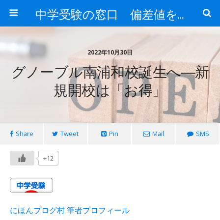
中学受験の窓口 偏差値を上げる勉強法
2022年10月30日
グノーブル南浦和校誕生へ―新
規開校は「お得」
Share
Tweet
Pin
Mail
SMS
+12
にほんブログ村 筆者プロフィール