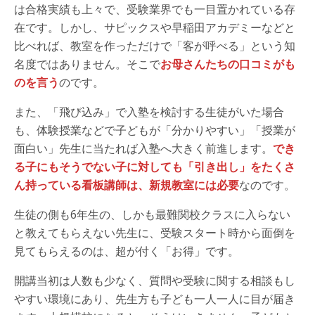
は合格実績も上々で、受験業界でも一目置かれている存
在です。しかし、サピックスや早稲田アカデミーなどと
比べれば、教室を作っただけで「客が呼べる」という知
名度ではありません。そこで
お母さんたちの口コミがも
のを言う
のです。
また、「飛び込み」で入塾を検討する生徒がいた場合
も、体験授業などで子どもが「分かりやすい」「授業が
面白い」先生に当たれば入塾へ大きく前進します。
でき
る子にもそうでない子に対しても「引き出し」をたくさ
ん持っている看板講師は、新規教室には必要
なのです。
生徒の側も6年生の、しかも最難関校クラスに入らない
と教えてもらえない先生に、受験スタート時から面倒を
見てもらえるのは、超が付く「お得」です。
開講当初は人数も少なく、質問や受験に関する相談もし
やすい環境にあり、先生方も子ども一人一人に目が届き