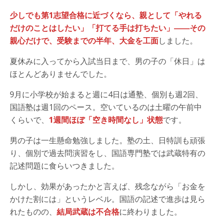
少しでも第1志望合格に近づくなら、親として「やれる
だけのことはしたい」「打てる手は打ちたい」――その
親心だけで、受験までの半年、大金を工面
しました。
夏休みに入ってから入試当日まで、男の子の「休日」は
ほとんどありませんでした。
9月に小学校が始まると週に4日は通塾、個別も週2回、
国語塾は週1回のペース。空いているのは土曜の午前中
くらいで、
1週間ほぼ「空き時間なし」状態
です。
男の子は一生懸命勉強しました。塾の土、日特訓も頑張
り、個別で過去問演習をし、国語専門塾では武蔵特有の
記述問題に食らいつきました。
しかし、効果があったかと言えば、残念ながら「お金を
かけた割には」というレベル。国語の記述で進歩は見ら
れたものの、
結局武蔵は不合格
に終わりました。