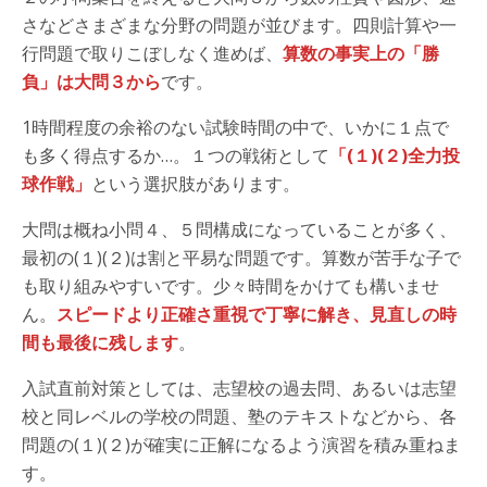
さなどさまざまな分野の問題が並びます。四則計算や一
行問題で取りこぼしなく進めば、
算数の事実上の「勝
負」は大問３から
です。
1時間程度の余裕のない試験時間の中で、いかに１点で
も多く得点するか…。１つの戦術として
「(１)(２)全力投
球作戦」
という選択肢があります。
大問は概ね小問４、５問構成になっていることが多く、
最初の(１)(２)は割と平易な問題です。算数が苦手な子で
も取り組みやすいです。少々時間をかけても構いませ
ん。
スピードより正確さ重視で丁寧に解き、見直しの時
間も最後に残します
。
入試直前対策としては、志望校の過去問、あるいは志望
校と同レベルの学校の問題、塾のテキストなどから、各
問題の(１)(２)が確実に正解になるよう演習を積み重ねま
す。