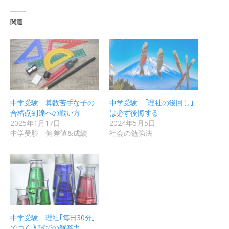
関連
中学受験 算数苦手な子の
中学受験 ｢理社の後回し｣
合格点到達への戦い方
は必ず後悔する
2025年1月17日
2024年5月5日
中学受験 偏差値&成績
社会の勉強法
中学受験 理社｢毎日30分｣
でつく入試での解答力