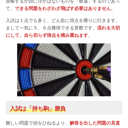
攻略するか頭に浮かばないものを「敬遠」するのであっ
て、
できる問題をわざわざ飛ばす必要はありません
。
入試は１点でも多く、どん欲に得点を獲りに行きます。
まして一気に５、６点獲得できる算数です。
流れを大切
にして、自ら切らず得点を積み重ねます
。
入試は「持ち駒」勝負
難しい問題で頭をひねるより、
解答を出した問題の見直