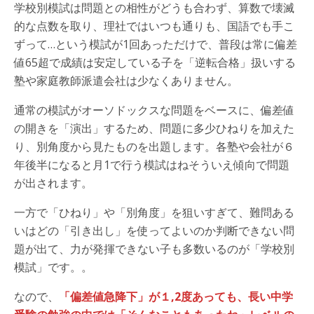
学校別模試は問題との相性がどうも合わず、算数で壊滅
的な点数を取り、理社ではいつも通りも、国語でも手こ
ずって…という模試が1回あっただけで、普段は常に偏差
値65超で成績は安定している子を「逆転合格」扱いする
塾や家庭教師派遣会社は少なくありません。
通常の模試がオーソドックスな問題をベースに、偏差値
の開きを「演出」するため、問題に多少ひねりを加えた
り、別角度から見たものを出題します。各塾や会社が６
年後半になると月1で行う模試はねそういえ傾向で問題
が出されます。
一方で「ひねり」や「別角度」を狙いすぎて、難問ある
いはどの「引き出し」を使ってよいのか判断できない問
題が出て、力が発揮できない子も多数いるのが「学校別
模試」です。。
なので、
「偏差値急降下」が１,2度あっても、長い中学