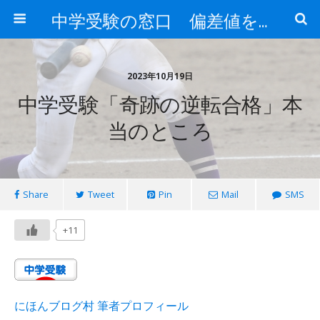
中学受験の窓口 偏差値を上げる勉強法
2023年10月19日
中学受験「奇跡の逆転合格」本
当のところ
Share
Tweet
Pin
Mail
SMS
+11
にほんブログ村 筆者プロフィール