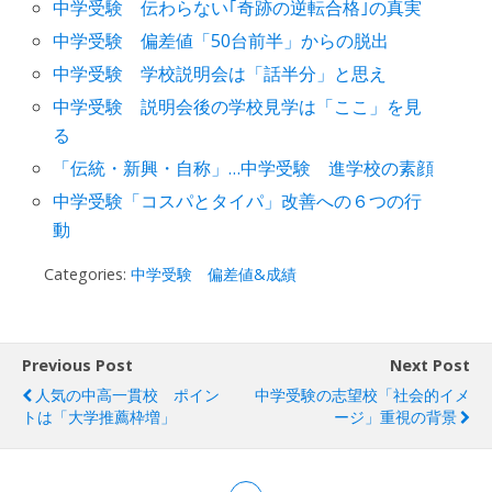
中学受験 伝わらない｢奇跡の逆転合格｣の真実
中学受験 偏差値「50台前半」からの脱出
中学受験 学校説明会は「話半分」と思え
中学受験 説明会後の学校見学は「ここ」を見
る
「伝統・新興・自称」…中学受験 進学校の素顔
中学受験「コスパとタイパ」改善への６つの行
動
Categories:
中学受験 偏差値&成績
Previous Post
Next Post
人気の中高一貫校 ポイン
中学受験の志望校「社会的イメ
トは「大学推薦枠増」
ージ」重視の背景