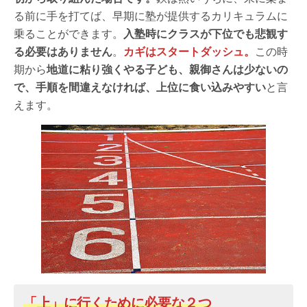
る前に手を打てば、早期に塾が提供するカリキュラムに
乗ることができます。
入塾時にクラスが下位でも悲観す
る必要はありません
。
カギはスタートダッシュ。
この時
期から
地道に粘り強くやる子ども、親御さんは少ないの
で、手順を間違えなければ、上位に食い込みやすい
と言
えます。
「上」に行くために必要な２つ