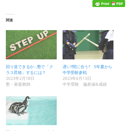
関連
回り道できるか…塾で「ク
遅い?間に合う? 5年夏から
ラス昇格」するには？
中学受験参戦
2023年2月18日
2023年6月13日
塾・家庭教師
中学受験 偏差値&成績