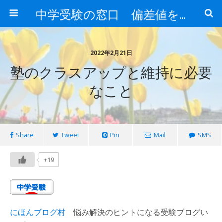
中学受験の窓口 偏差値を上げる勉強法
2022年2月21日
塾のクラスアップと維持に必要
なこと
Share
Tweet
Pin
Mail
SMS
+19
にほんブログ村
悩み解決のヒントになる受験ブログい