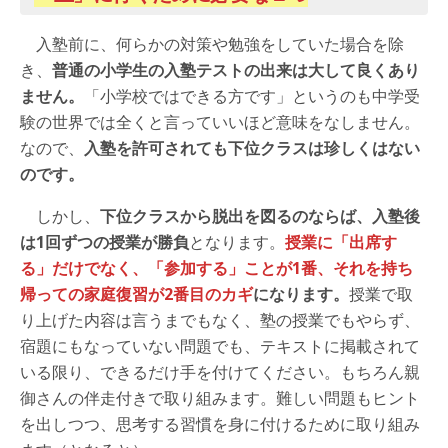
入塾前に、何らかの対策や勉強をしていた場合を除
き、
普通の小学生の入塾テストの出来は大して良くあり
ません。
「小学校ではできる方です」というのも中学受
験の世界では全くと言っていいほど意味をなしません。
なので、
入塾を許可されても下位クラスは珍しくはない
のです。
しかし、
下位クラスから脱出を図るのならば、入塾後
は1回ずつの授業が勝負
となります。
授業に「出席す
る」だけでなく、「参加する」ことが1番、それを持ち
帰っての家庭復習が2番目のカギ
になります。
授業で取
り上げた内容は言うまでもなく、塾の授業でもやらず、
宿題にもなっていない問題でも、テキストに掲載されて
いる限り、できるだけ手を付けてください。もちろん親
御さんの伴走付きで取り組みます。難しい問題もヒント
を出しつつ、思考する習慣を身に付けるために取り組み