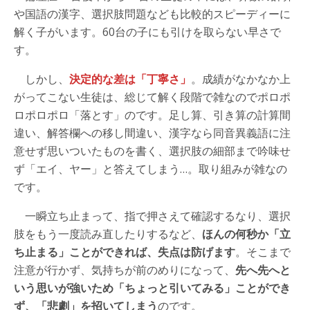
や国語の漢字、選択肢問題なども比較的スピーディーに
解く子がいます。60台の子にも引けを取らない早さで
す。
しかし、
決定的な差は「丁寧さ」
。成績がなかなか上
がってこない生徒は、総じて解く段階で雑なのでポロポ
ロポロポロ「落とす」のです。足し算、引き算の計算間
違い、解答欄への移し間違い、漢字なら同音異義語に注
意せず思いついたものを書く、選択肢の細部まで吟味せ
ず「エイ、ヤー」と答えてしまう…。取り組みが雑なの
です。
一瞬立ち止まって、指で押さえて確認するなり、選択
肢をもう一度読み直したりするなど、
ほんの何秒か「立
ち止まる」ことができれば、失点は防げます
。そこまで
注意が行かず、気持ちが前のめりになって、
先へ先へと
いう思いが強いため「ちょっと引いてみる」ことができ
ず、「悲劇」を招いてしまう
のです。