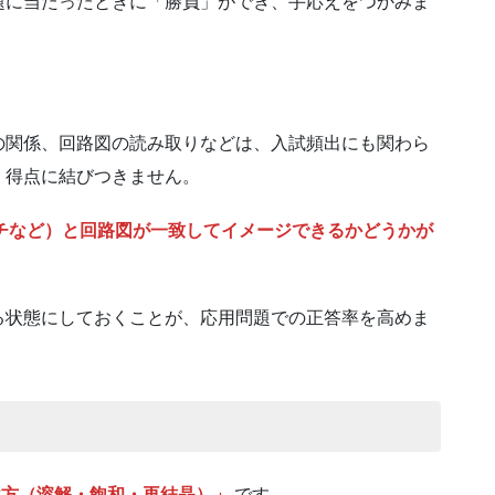
題に当たったときに「勝負」ができ、手応えをつかみま
の関係、回路図の読み取りなどは、入試頻出にも関わら
、得点に結びつきません。
チなど）と回路図が一致してイメージできるかどうかが
る状態にしておくことが、応用問題での正答率を高めま
け方（溶解・飽和・再結晶）」
です。