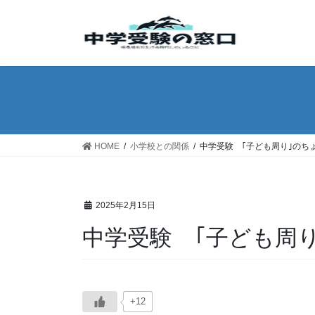
コ
ナ
ン
ビ
テ
ゲ
ン
ー
ツ
シ
へ
ョ
ス
ン
キ
に
ッ
移
HOME
小学校との関係
中学受験 ｢子ども周り｣のち
プ
動
2025年2月15日
中学受験 ｢子ども周
+12