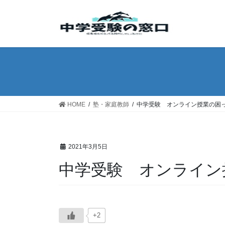
コ
ナ
ン
ビ
テ
ゲ
ン
ー
ツ
シ
へ
ョ
ス
ン
キ
に
ッ
移
HOME
塾・家庭教師
中学受験 オンライン授業の困
プ
動
2021年3月5日
中学受験 オンライン
+2