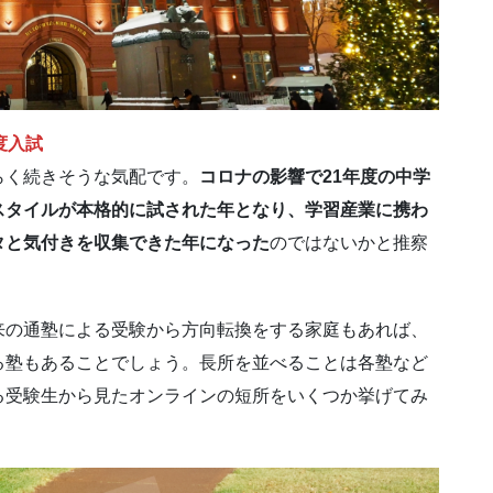
度入試
く続きそうな気配です。
コロナの影響で21年度の中学
スタイルが本格的に試された年となり、学習産業に携わ
タと気付きを収集できた年になった
のではないかと推察
の通塾による受験から方向転換をする家庭もあれば、
る塾もあることでしょう。長所を並べることは各塾など
る受験生から見たオンラインの短所をいくつか挙げてみ