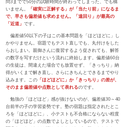
問3までで50分の試験時間が終わってしまった、でも構
いません。
「確実に正解する」が「当たり前」になるま
で、早さも偏差値も求めません。「遠回り」が最高の
「近道」
です。
偏差値50以下の子はこの基本問題を「ほどほどに」し
かやりません。宿題でもテスト直しでも、丸付けをした
らおしまい。親御さんに復習するよう促されても、解答
の数字を写すだけという流れに終始します。偏差値60台
の生徒は、間違えた場合でも放置せず、「きっちり」納
得がいくまで解き直し、さらにきちんとできるまでやり
込みます。この
「ほどほどに」か「きっちり」の差が、
そのまま偏差値や点数として表れる
のです。
勉強の「ほどほど」感が抜けないのが、偏差値30～40
台前半の子の学習姿勢です。塾の宿題は指定されたとこ
ろを「ほどほどに」、小テストも不合格にならない程度
の「ほどほど」の点数でよしとしているので、テストで