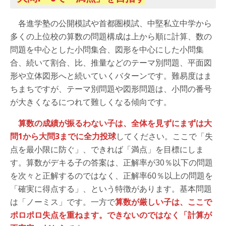
各進学塾の公開模試や首都圏模試、中堅私立中学から
多くの上位校の算数の問題構成は上から順に計算、数の
問題を中心とした小問集合、図形を中心にした小問集
合、続いて割合、比、推量などのテーマ別問題、平面図
形や立体図形へと続いていくバターンです。難易度はま
ちまちですが、テーマ別問題や図形問題は、小問の番号
が大きくなるにつれて難しくなる傾向です。
算数の成績が振るわない子は、全体を見ずにまずは大
問1から大問3までに全力投球
してください。ここで「失
点を最小限に防ぐ」、できれば「満点」を目標にしま
す。算数がデキる子の答案は、正解率が30％以下の問題
を次々と正解するのではなく、正解率60％以上の問題を
「確実に得点する」、という特徴があります。基本問題
は「ノーミス」です。一方で
算数が厳しい子は、ここで
ポロポロ失点を重ねます。できないのではなく「計算が