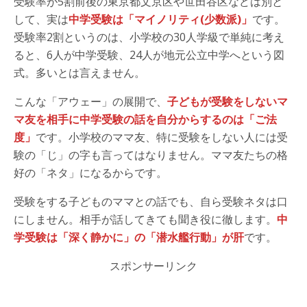
受験率が5割前後の東京都文京区や世田谷区などは別と
して、実は
中学受験は「マイノリティ(少数派)」
です。
受験率2割というのは、小学校の30人学級で単純に考え
ると、6人が中学受験、24人が地元公立中学へという図
式。多いとは言えません。
こんな「アウェー」の展開で、
子どもが受験をしないマ
マ友を相手に中学受験の話を自分からするのは「ご法
度」
です。小学校のママ友、特に受験をしない人には受
験の「じ」の字も言ってはなりません。ママ友たちの格
好の「ネタ」になるからです。
受験をする子どものママとの話でも、自ら受験ネタは口
にしません。相手が話してきても聞き役に徹します。
中
学受験は「深く静かに」の「潜水艦行動」が肝
です。
スポンサーリンク