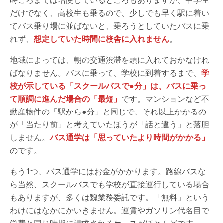
だけでなく、高校生も乗るので、少しでも早く駅に着い
てバス乗り場に並ばないと、乗ろうとしていたバスに乗
れず、
想定していた時間に校舎に入れません
。
地域によっては、朝の交通渋滞を頭に入れておかなけれ
ばなりません。バスに乗って、学校に到着するまで、
学
校が示している「スクールバスで●分」は、バスに乗っ
て順調に進んだ場合の「最短」
です。マンションなど不
動産物件の「駅から●分」と同じで、それ以上かかるの
が「当たり前」と考えていたほうが「話と違う」と落胆
しません。
バス通学は「思っていたより時間がかかる」
のです。
もう1つ、バス通学にはお金がかかります。路線バスな
ら当然、スクールバスでも学校が直接運行している場合
もありますが、多くは魏業務委託です。「無料」という
わけにはなかにかいきません。運賃やガソリン代名目で
学費と同じ時期に請求されるケースがほとんどです。