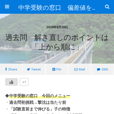
中学受験の窓口 偏差値を上げる勉強法
2020年8月20日
過去問 解き直しのポイントは
「上から順に」
Share
Tweet
Pin
Mail
SMS
+1
◆
中学受験の窓口 今回のメニュー
・
過去問初挑戦→撃沈は当たり前
・
「試験直前まで伸びる」子の特徴