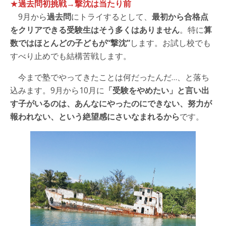
★
過去問初挑戦→撃沈は当たり前
9月から
過去問
にトライするとして、
最初から合格点
をクリアできる受験生はそう多くはありません
。特に
算
数ではほとんどの子どもが“撃沈”
します。お試し校でも
すべり止めでも結構苦戦します。
今まで塾でやってきたことは何だったんだ…、と落ち
込みます。9月から10月に
「受験をやめたい」と言い出
す子がいるのは、あんなにやったのにできない、努力が
報われない、という絶望感にさいなまれるから
です。