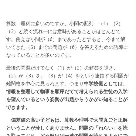
算数、理科に多いのですが、小問の配列―（1）（2）
（3）と続く流れ―には意味があることがほとんどで
す。例えば小問が（6）まであったとすると、今まで解
いてきた（5）までの問題が（6）を答えるための誘導に
なっていることが多いのです。
最後の問題だけでなく（1）が（2）の解答を導き、
（2）が（3）を、（3）が（4）をという連鎖する問題が
難関校を中心に見られます。つまり
中学校側としては、
情報を整理して物事を順序だてて考えられる生徒の入学
を望んでいるという姿勢が出題からうかがい知ることが
できます。
偏差値の高い子どもは、算数や理科で大問丸ごと正解
ということが珍しくありません。問題の「ねらい」を読
み取っており、どう解けば一連の問題が流れるようにで