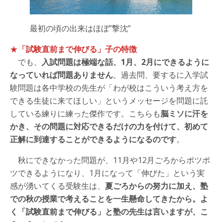
最初の頃の出来はほぼ”撃沈”
★
「試験直前まで伸びる」子の特徴
でも、
入試問題は極端な話、1月、2月にできるように
なっていれば問題ありません
。過去問、要するに入学試
験問題は各中学校の先生が「わが校はこういう考え方を
できる生徒に来てほしい」というメッセージを問題に託
している練りに練った傑作です。こちらも
脳ミソに汗を
かき、その問題に対応できるだけの力を付けて、初めて
正解に到達することができるようになるのです
。
秋にできなかった問題が、11月や12月ごろからポツポ
ツできるようになり、1月になって「伸びた」という実
感が湧いてくる受験生は、
夏ごろからの努力に加え、塾
での秋の授業で考えることを一生懸命してきたから。よ
く「試験直前まで伸びる」と塾の先生は言いますが、こ