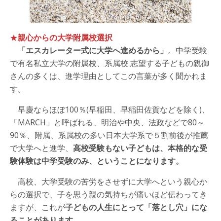
★
親心からの大学附属校選択
「エスカレーター式に大学へ進めるから」
。中学受験
で有名私立大学の附属校、系属校 志望する子どもの親御
さんの多くは、進学理由としてこの言葉が多く聞かれま
す。
早慶ならほぼ100％(早稲田、早稲田佐賀などを除く)、
「MARCH」と呼ばれる、明治や中央、法政などで80～
90％、附属、系属校の多い日本大学系で５割前後が推薦
で大学へと進学、
高校受験もない子どもは、本格的な受
験体験は中学受験のみ、ということになります。
高校、大学受験の苦労をさせずに大学へという親心か
らの選択で、子を思う親の気持ちが痛いほど伝わってき
ますが、これが
子どもの人生にとって「落とし穴」にな
ることがあります。