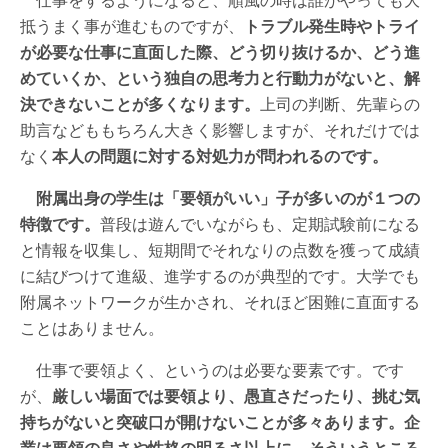
抵うまく事が進むものですが、
トラブル発生時やトライ
が必要な仕事に直面した際、どう切り抜けるか、どう進
めていくか、という独自の思考力と行動力がないと、解
決できないことが多くなります。
上司の判断、先輩らの
助言などももちろん大きく影響しますが、それだけでは
なく
本人の問題に対する対処力が問われるのです。
附属出身の学生は「要領がいい」子が多いのが１つの
特徴です。
普段は遊んでいながらも、定期試験前になる
と情報を収集し、短期間でそれなりの点数を獲って成績
に結びつけて進級、進学するのが典型的です。大学でも
附属ネットワークが生かされ、それほど困難に直面する
ことはありません。
仕事で要領よく、というのは必要な要素です。です
が、
厳しい場面では要領より、愚直さだったり、挑む気
持ちがないと突破口が開けないことが多々あります。企
業は要領の良さや性格の明るさ以上に、そういうところ